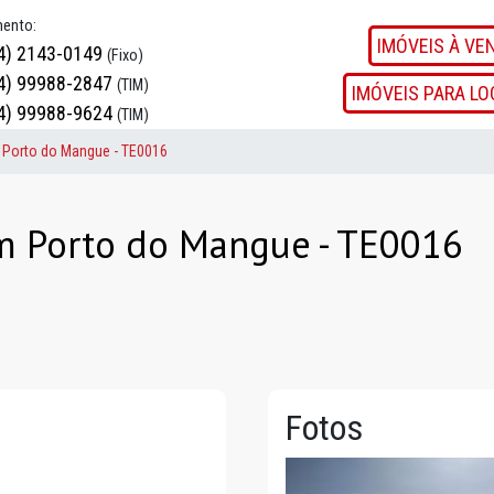
mento:
IMÓVEIS À VE
4) 2143-0149
(Fixo)
4) 99988-2847
(TIM)
IMÓVEIS PARA L
4) 99988-9624
(TIM)
 Porto do Mangue - TE0016
m Porto do Mangue - TE0016
Fotos