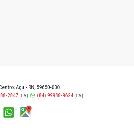
Centro, Açu - RN, 59650-000
988-2847
(84) 99988-9624
(TIM)
(TIM)